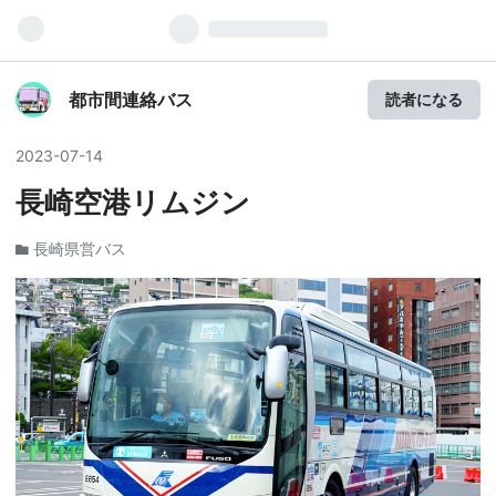
都市間連絡バス
読者になる
2023
-
07
-
14
長崎空港リムジン
長崎県営バス