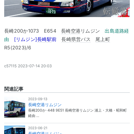
長崎200か1073 E654
長崎空港
リムジン
出島道路経
由
[リムジン]
長崎駅
前
長崎県営バス
尾上町
R5(2023)/6
c57115
2023-07-14 20:03
関連記事
2023-09-13
長崎空港リムジン
長崎200か･448 9E51 長崎空港リムジン 浦上・大橋・昭和町
経由 …
2023-06-21
長崎空港リムジン